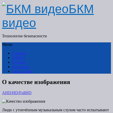
БКМ
видео
Технологии безопасности
Меню
Главная
XMEye
О сайте
Контакты
Карта сайта
О качестве изображения
AHD/HD/FullHD
Люди с утончённым музыкальным слухом часто испытывают