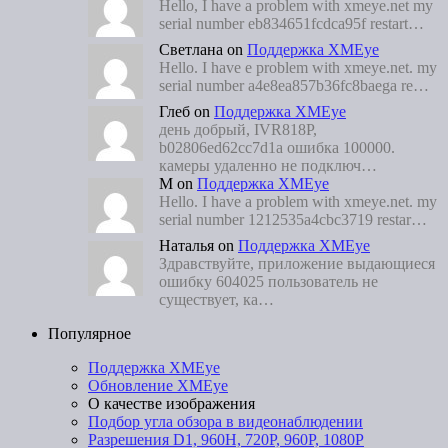
Hello, I have a problem with xmeye.net my
serial number eb834651fcdca95f restart…
Светлана
on
Поддержка XMEye
Hello. I have e problem with xmeye.net. my
serial number a4e8ea857b36fc8baega re…
Глеб
on
Поддержка XMEye
день добрый, IVR818P,
b02806ed62cc7d1a ошибка 100000.
камеры удаленно не подключ…
M
on
Поддержка XMEye
Hello. I have a problem with xmeye.net. my
serial number 1212535a4cbc3719 restar…
Наталья
on
Поддержка XMEye
Здравствуйте, приложение выдающиеся
ошибку 604025 пользователь не
существует, ка…
Популярное
Поддержка XMEye
Обновление XMEye
О качестве изображения
Подбор угла обзора в видеонаблюдении
Разрешения D1, 960Н, 720Р, 960Р, 1080Р